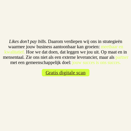
Waarom anderen voor ons
kiezen
Likes don’t pay bills.
Daarom verdiepen wij ons in strategieën
waarmee jouw business aantoonbaar kan groeien:
meetbaar en
kwalitatief.
Hoe we dat doen, dat leggen we jou uit. Op maat en in
mensentaal. Zie ons niet als een externe leverancier, maar als
partner
met een gemeenschappelijk doel:
jouw succes is ons succes.
Gratis digitale scan