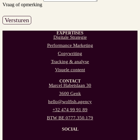
Vraag of opmerking
Versturen
EXPERTISES
Digitale Strategie
Performance Marketing
Copywriting
Tracking & analyse
Visuele content
CONTACT
Marcel Habetslaan 30
3600 Genk
hello@wolfish.agency
+32 474 99 91 89
BTW BE 0777.350.179
SOCIAL