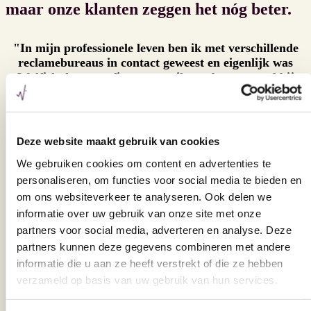
maar onze klanten zeggen het nóg beter.
"In mijn professionele leven ben ik met verschillende
reclamebureaus in contact geweest en eigenlijk was
Wolfish de eerste firma waar ik een beter gevoel bij
had. Na het intakegesprek met Stijn, Elke en Ewout,
had ik direct het gevoel dat dit de next level is van
performance. Ze testen, proberen & sturen bij om het
juiste resultaat te bekomen en de juiste doelgroep te
Deze website maakt gebruik van cookies
bereiken."
We gebruiken cookies om content en advertenties te
personaliseren, om functies voor social media te bieden en
Arbor
Bart Degeest
om ons websiteverkeer te analyseren. Ook delen we
"Vanaf de eerste intake dook Wolfish echt in onze
informatie over uw gebruik van onze site met onze
business en gaf ons voor het eerst inzicht in wat er
partners voor social media, adverteren en analyse. Deze
onder de motorkap gebeurt. Elk advies is gericht en
partners kunnen deze gegevens combineren met andere
elke meeting biedt ons nieuwe inzichten. Wolfish
informatie die u aan ze heeft verstrekt of die ze hebben
maakte grote beloftes over wat we konden verwachten
verzameld op basis van uw gebruik van hun services.
en tot op heden kunnen we ze geen ongelijk geven. Ze
kijken verder dan alleen het aanreiken van leads; ze